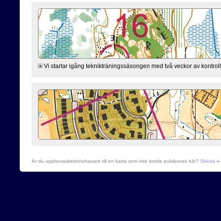
Vi startar igång teknikträningssäsongen med två veckor av kontro
Är du upphovsrättsinnehavare till en karta som inte borde publiceras här?
Skicka e