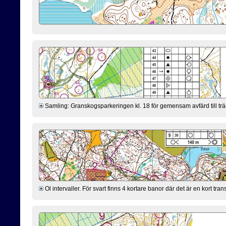
Samling: Granskogsparkeringen kl. 18 för gemensam avfärd till trä
Ol intervaller. För svart finns 4 kortare banor där det är en kort tr