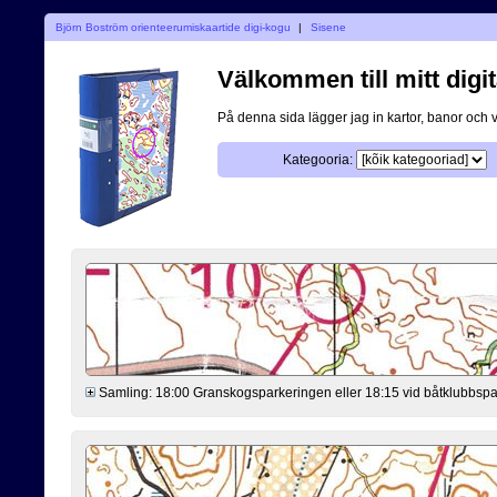
Björn Boström orienteerumiskaartide digi-kogu
|
Sisene
Välkommen till mitt digit
På denna sida lägger jag in kartor, banor och 
Kategooria:
Samling: 18:00 Granskogsparkeringen eller 18:15 vid båtklubbsp