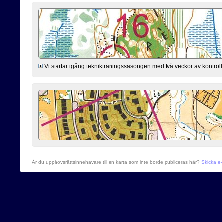
Vi startar igång teknikträningssäsongen med två veckor av kontro
Är du upphovsrättsinnehavare till en karta som inte borde publiceras här?
Skicka e