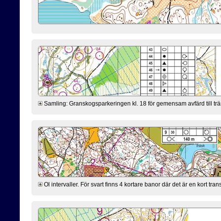
Samling: Granskogsparkeringen kl. 18 för gemensam avfärd till trä
Ol intervaller. För svart finns 4 kortare banor där det är en kort tr