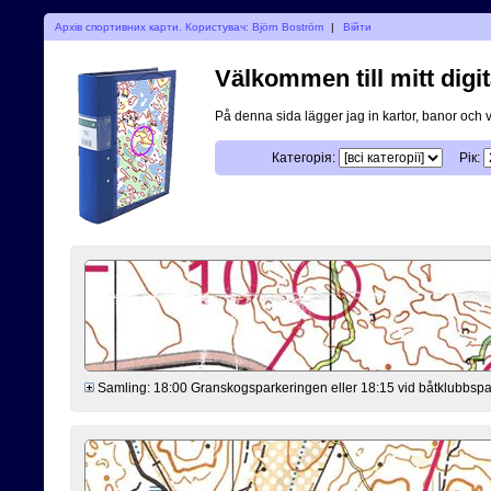
Архів спортивних карти. Користувач: Björn Boström
|
Війти
Välkommen till mitt digit
På denna sida lägger jag in kartor, banor och 
Категорія:
Рік:
Samling: 18:00 Granskogsparkeringen eller 18:15 vid båtklubbsp