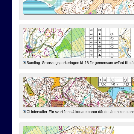
Samling: Granskogsparkeringen kl. 18 för gemensam avfärd till trä
Ol intervaller. För svart finns 4 kortare banor där det är en kort tr