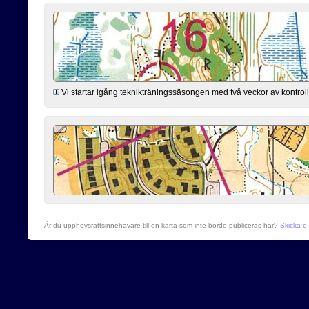
Vi startar igång teknikträningssäsongen med två veckor av kontro
Är du upphovsrättsinnehavare till en karta som inte borde publiceras här?
Skicka e