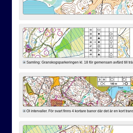
Samling: Granskogsparkeringen kl. 18 för gemensam avfärd till trä
Ol intervaller. För svart finns 4 kortare banor där det är en kort tr