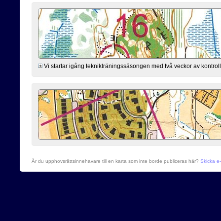
Vi startar igång teknikträningssäsongen med två veckor av kontro
Är du upphovsrättsinnehavare till en karta som inte borde publiceras här?
Skicka e