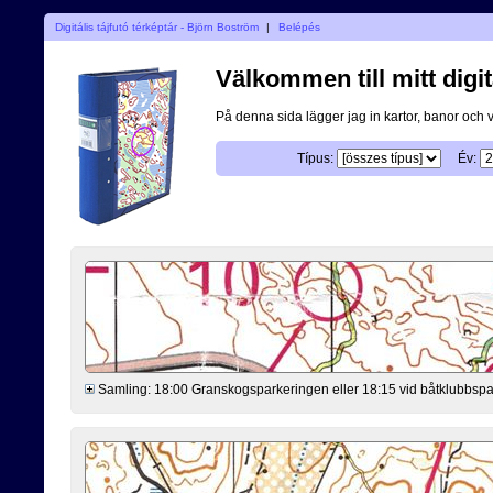
Digitális tájfutó térképtár - Björn Boström
|
Belépés
Välkommen till mitt digit
På denna sida lägger jag in kartor, banor och 
Típus:
Év:
Samling: 18:00 Granskogsparkeringen eller 18:15 vid båtklubbsp