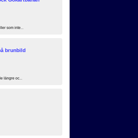
ler som inte...
å brunbild
e längre oc...