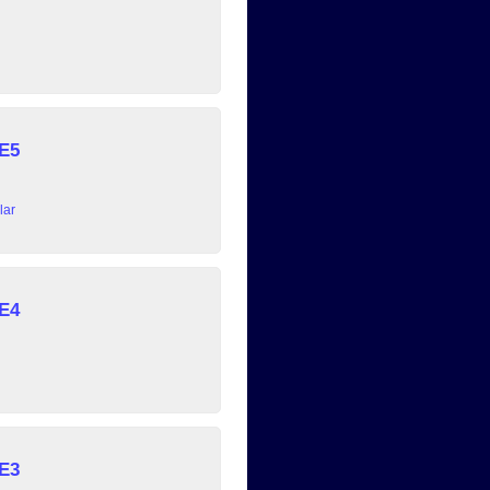
 E5
lar
 E4
 E3