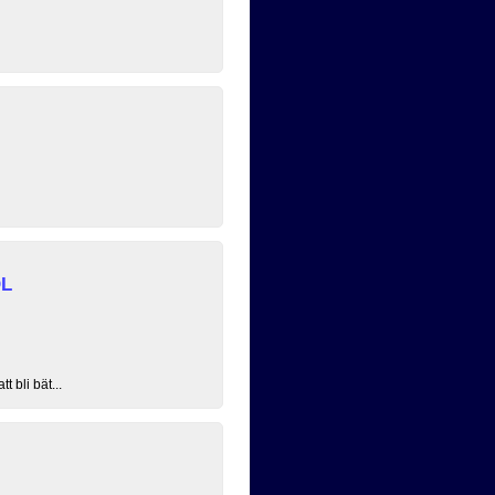
OL
 bli bät...