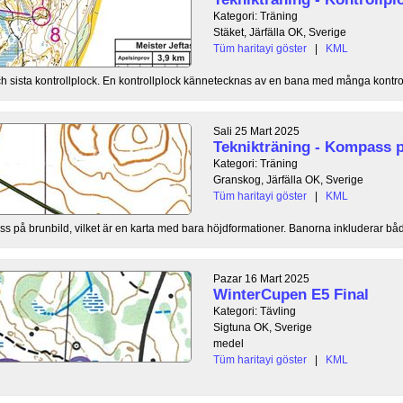
Kategori: Träning
Stäket, Järfälla OK, Sverige
Tüm haritayi göster
|
KML
och sista kontrollplock. En kontrollplock kännetecknas av en bana med många kontrol
Sali 25 Mart 2025
Teknikträning - Kompass p
Kategori: Träning
Granskog, Järfälla OK, Sverige
Tüm haritayi göster
|
KML
 på brunbild, vilket är en karta med bara höjdformationer. Banorna inkluderar båd
Pazar 16 Mart 2025
WinterCupen E5 Final
Kategori: Tävling
Sigtuna OK, Sverige
medel
Tüm haritayi göster
|
KML