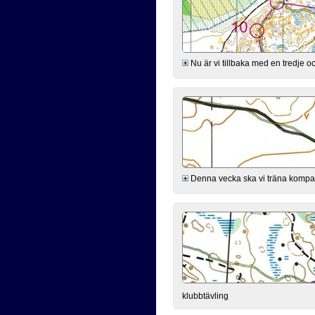
Nu är vi tillbaka med en tredje 
Denna vecka ska vi träna kompass
klubbtävling