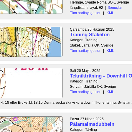
Fleringe, Svaide Roma SOK, Sverige
långdistans, ayak E2
|
Sonuçlar
Tüm haritayi göster
|
KML
Çarsamba 25 Haziran 2025
Träning Stäketön
Kategori: Träning
Stäket, Järfälla OK, Sverige
Tüm haritayi göster
|
KML
Sali 20 Mayis 2025
Teknikträning - Downhill 
Kategori: Träning
Görväln, Järfälla OK, Sverige
Tüm haritayi göster
|
KML
 18 eller Bruket kl. 18:15 Denna vecka ska vi köra downhill-orientering. Syftet är att
Pazar 27 Nisan 2025
Pålamalmsdubbeln
Kategori: Tävling