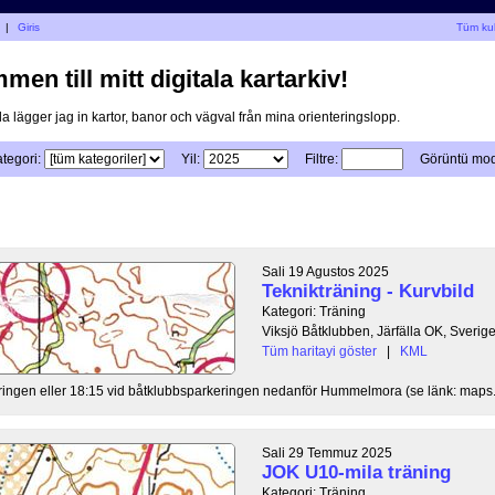
|
Giris
Tüm kul
en till mitt digitala kartarkiv!
a lägger jag in kartor, banor och vägval från mina orienteringslopp.
tegori:
Yil:
Filtre:
Görüntü mo
Sali 19 Agustos 2025
Teknikträning - Kurvbild
Kategori: Träning
Viksjö Båtklubben, Järfälla OK, Sverig
Tüm haritayi göster
|
KML
ingen eller 18:15 vid båtklubbsparkeringen nedanför Hummelmora (se länk: maps.
Sali 29 Temmuz 2025
JOK U10-mila träning
Kategori: Träning