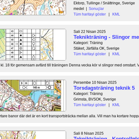
Ektorp, Tullinge / Snättringe, Sverige
medel
|
Sonuçlar
Tüm haritayi göster
|
KML
Sali 22 Nisan 2025
Teknikträning - Slingor m
Kategori: Träning
Stäket, Järfälla OK, Sverige
Tüm haritayi göster
|
KML
. 18 för gemensam avfärd till träningen Denna vecka kör vi slingor med omstart. V
Persembe 10 Nisan 2025
Torsdagsträning teknik 5
Kategori: Träning
Grimsta, BVSOK, Sverige
Tüm haritayi göster
|
KML
kortare banor där det är en kort transportsträcka mellan alla. Vill man ha kortare hopp
Sali 8 Nisan 2025
Teknikträning - Kontrollp