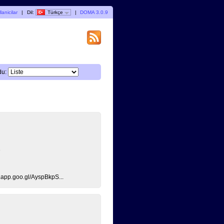
lanicilar
|
Dil:
Türkçe
|
DOMA 3.0.9
du:
e
app.goo.gl/AyspBkpS...