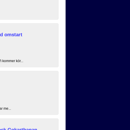
ed omstart
i kommer kör...
ar me...
lock Gokartbanan