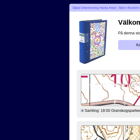
Dijital Orienteering Harita Arsivi : Björn Boström
Välkomm
På denna sid
Ka
Samling: 18:00 Granskogsparker