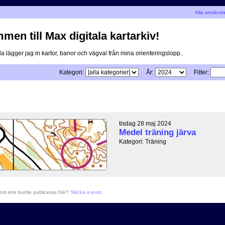
Alla använd
men till Max digitala kartarkiv!
a lägger jag in kartor, banor och vägval från mina orienteringslopp.
Kategori:
År:
Filter:
tisdag 28 maj 2024
Medel träning järva
Kategori: Träning
som inte borde publiceras här?
Skicka e-post
.