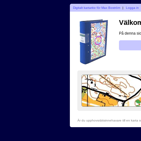
Digitalt kartarkiv för Max Boström
|
Logga in
Välkom
På denna sid
Är du upphovsrättsinnehavare till en karta 