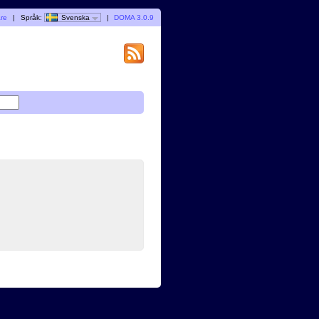
are
|
Språk:
Svenska
|
DOMA 3.0.9