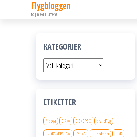
Flygbloggen
Hoppa
följ med i luften!
till
innehållet
KATEGORIER
Kategorier
ETIKETTER
Arboga
BIRKA
BISKOPSÖ
brandflyg
BROKNAPPARNA
BYTTAN
Eldholmen
ESKK