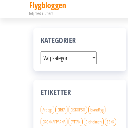
Flygbloggen
Hoppa
följ med i luften!
till
innehållet
KATEGORIER
Kategorier
ETIKETTER
Arboga
BIRKA
BISKOPSÖ
brandflyg
BROKNAPPARNA
BYTTAN
Eldholmen
ESKK