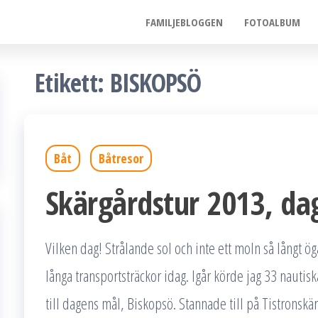
FAMILJEBLOGGEN
FOTOALBUM
Etikett:
BISKOPSÖ
Båt
Båtresor
Skärgårdstur 2013, da
Vilken dag! Strålande sol och inte ett moln så långt öga
långa transportsträckor idag. Igår körde jag 33 nautiska
till dagens mål, Biskopsö. Stannade till på Tistronskä