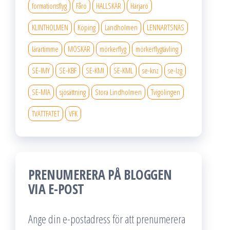
formationsflyg
Fårö
HALLSKÄR
Härjarö
KLINTHOLMEN
Köping
Landholmen
LENNARTSNÄS
lärartimme
MÖSKÄR
mörkerflyg
mörkerflygtävling
SE-IMY
SE-KBF
SE-KMI
SE-KML
se-knz
se-lzg
SE-MIA
sjösättning
Stora Lindholmen
Tvigölingen
TVÄTTFATET
VFK
PRENUMERERA PÅ BLOGGEN
VIA E-POST
Ange din e-postadress för att prenumerera