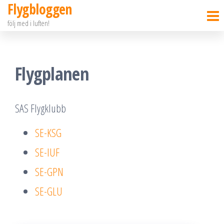
Flygbloggen
Hoppa
följ med i luften!
till
innehållet
Flygplanen
SAS Flygklubb
SE-KSG
SE-IUF
SE-GPN
SE-GLU