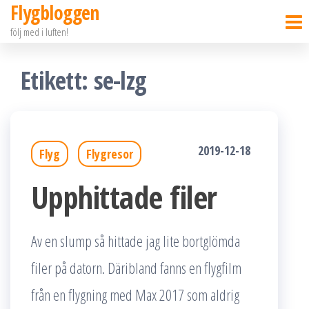
Flygbloggen
Hoppa
följ med i luften!
till
innehållet
Etikett:
se-lzg
2019-12-18
Flyg
Flygresor
Upphittade filer
Av en slump så hittade jag lite bortglömda
filer på datorn. Däribland fanns en flygfilm
från en flygning med Max 2017 som aldrig