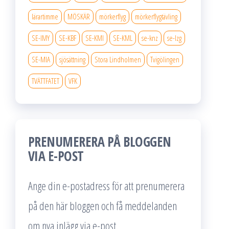
lärartimme
MÖSKÄR
mörkerflyg
mörkerflygtävling
SE-IMY
SE-KBF
SE-KMI
SE-KML
se-knz
se-lzg
SE-MIA
sjösättning
Stora Lindholmen
Tvigölingen
TVÄTTFATET
VFK
PRENUMERERA PÅ BLOGGEN
VIA E-POST
Ange din e-postadress för att prenumerera
på den här bloggen och få meddelanden
om nya inlägg via e-post.