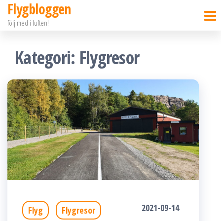
Flygbloggen
Hoppa
följ med i luften!
till
innehållet
Kategori:
Flygresor
2021-09-14
Flyg
Flygresor