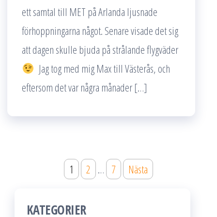
ett samtal till MET på Arlanda ljusnade
förhoppningarna något. Senare visade det sig
att dagen skulle bjuda på strålande flygväder
Jag tog med mig Max till Västerås, och
eftersom det var några månader […]
Sidnumrering
1
2
…
7
Nästa
för
inlägg
KATEGORIER