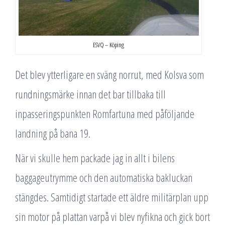
ESVQ – Köping
Det blev ytterligare en sväng norrut, med Kolsva som
rundningsmärke innan det bar tillbaka till
inpasseringspunkten Romfartuna med påföljande
landning på bana 19.
När vi skulle hem packade jag in allt i bilens
baggageutrymme och den automatiska bakluckan
stängdes. Samtidigt startade ett äldre militärplan upp
sin motor på plattan varpå vi blev nyfikna och gick bort