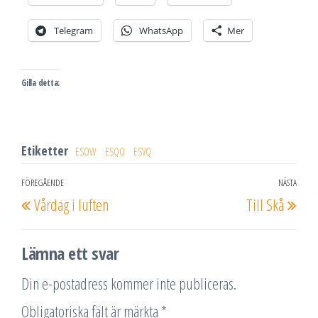
Telegram
WhatsApp
Mer
Gilla detta:
Etiketter
ESOW
ESQO
ESVQ
Inläggsnavigering
FÖREGÅENDE
NÄSTA
Föregående
Näs
Vårdag i luften
Till Skå
inlägg
inlä
Lämna ett svar
Din e-postadress kommer inte publiceras.
Obligatoriska fält är märkta
*