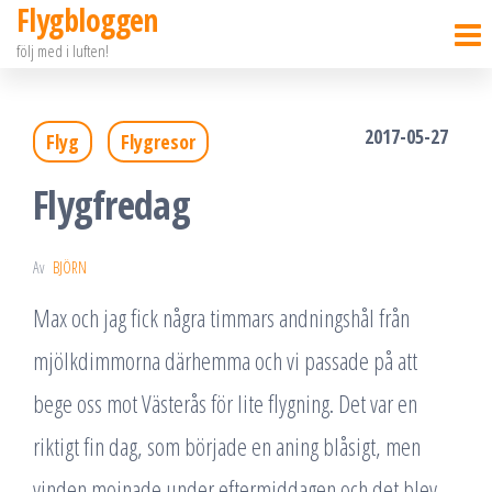
Flygbloggen
Hoppa
följ med i luften!
till
innehållet
2017-05-27
Flyg
Flygresor
Flygfredag
Av
BJÖRN
Max och jag fick några timmars andningshål från
mjölkdimmorna därhemma och vi passade på att
bege oss mot Västerås för lite flygning. Det var en
riktigt fin dag, som började en aning blåsigt, men
vinden mojnade under eftermiddagen och det blev