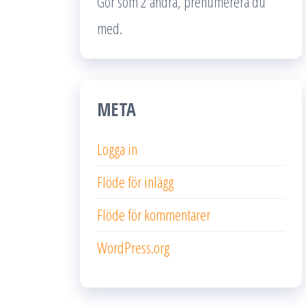
Gör som 2 andra, prenumerera du
med.
META
Logga in
Flöde för inlägg
Flöde för kommentarer
WordPress.org