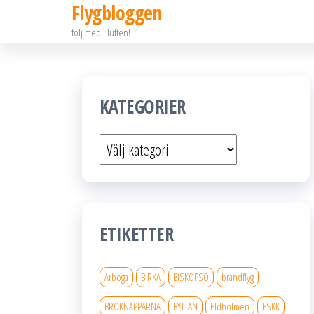
Flygbloggen
Hoppa
följ med i luften!
till
innehållet
KATEGORIER
Kategorier
ETIKETTER
Arboga
BIRKA
BISKOPSÖ
brandflyg
BROKNAPPARNA
BYTTAN
Eldholmen
ESKK