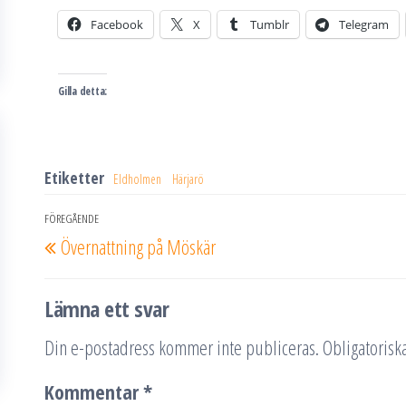
Facebook
X
Tumblr
Telegram
Gilla detta:
Etiketter
Eldholmen
Härjarö
Inläggsnavigering
FÖREGÅENDE
Föregående
Övernattning på Möskär
inlägg
Lämna ett svar
Din e-postadress kommer inte publiceras.
Obligatoriska
Kommentar
*