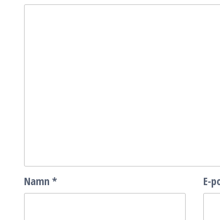
Namn
*
E-p