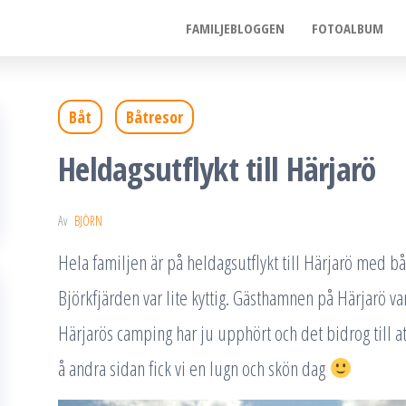
FAMILJEBLOGGEN
FOTOALBUM
Båt
Båtresor
Heldagsutflykt till Härjarö
Av
BJÖRN
Hela familjen är på heldagsutflykt till Härjarö med b
Björkfjärden var lite kyttig. Gästhamnen på Härjarö var
Härjarös camping har ju upphört och det bidrog till a
å andra sidan fick vi en lugn och skön dag