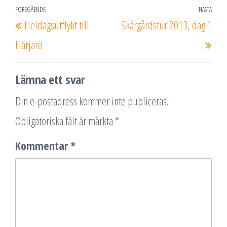
Inläggsnavigering
FÖREGÅENDE
NÄSTA
Föregående
Näs
Heldagsutflykt till
Skärgårdstur 2013, dag 1
inlägg
inlä
Härjarö
Lämna ett svar
Din e-postadress kommer inte publiceras.
Obligatoriska fält är märkta
*
Kommentar
*