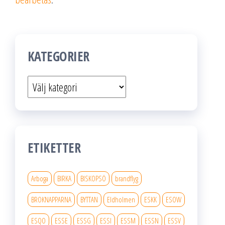
KATEGORIER
Kategorier
ETIKETTER
Arboga
BIRKA
BISKOPSÖ
brandflyg
BROKNAPPARNA
BYTTAN
Eldholmen
ESKK
ESOW
ESQO
ESSE
ESSG
ESSI
ESSM
ESSN
ESSV