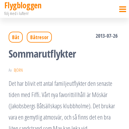
Flygbloggen
Hoppa
följ med i luften!
till
innehållet
2013-07-26
Båt
Båtresor
Sommarutflykter
Av
BJÖRN
Det har blivit ett antal familjeutflykter den senaste
tiden med Fiffi. Vårt nya favorittillhåll är Möskär
(Jakobsbergs Båtsällskaps klubbholme). Det brukar
vara en gemytlig atmosvär, och så finns det en bra
liten sandstrand som Max kan leka vid.