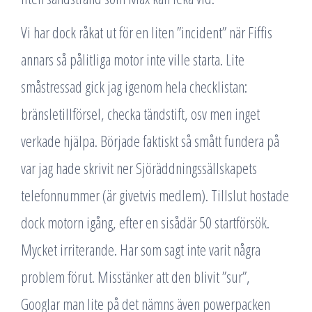
Vi har dock råkat ut för en liten ”incident” när Fiffis
annars så pålitliga motor inte ville starta. Lite
småstressad gick jag igenom hela checklistan:
bränsletillförsel, checka tändstift, osv men inget
verkade hjälpa. Började faktiskt så smått fundera på
var jag hade skrivit ner Sjöräddningssällskapets
telefonnummer (är givetvis medlem). Tillslut hostade
dock motorn igång, efter en sisådär 50 startförsök.
Mycket irriterande. Har som sagt inte varit några
problem förut. Misstänker att den blivit ”sur”,
Googlar man lite på det nämns även powerpacken