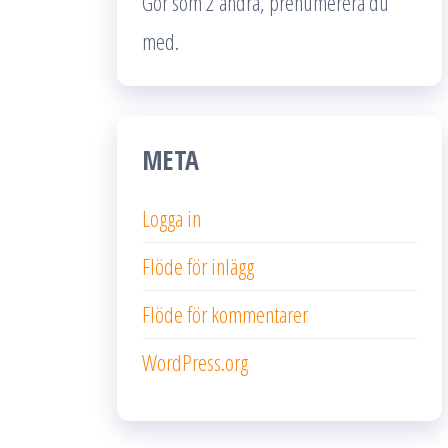
Gör som 2 andra, prenumerera du
med.
META
Logga in
Flöde för inlägg
Flöde för kommentarer
WordPress.org