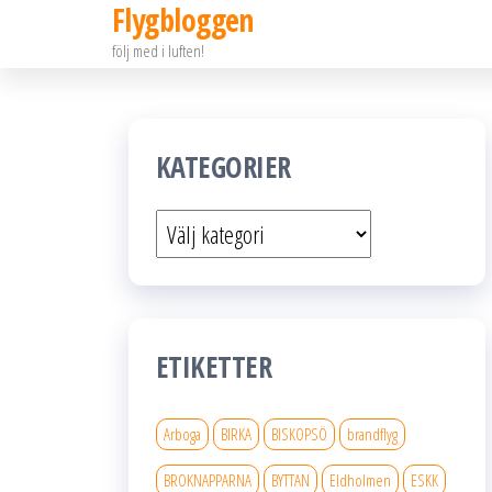
Flygbloggen
Hoppa
följ med i luften!
till
innehållet
KATEGORIER
Kategorier
ETIKETTER
Arboga
BIRKA
BISKOPSÖ
brandflyg
BROKNAPPARNA
BYTTAN
Eldholmen
ESKK