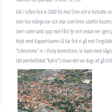
Väl i luften fick vi 2000 fot mot Slite och vi fortsatte
över hur många öar och skär som finns utanför kusten.
över sudersand upp mot Fårö fyr och sedan ner igen p
höjd med Kappelshamn så här fick vi gå mot Tingstäde
”Lokrumme” in i Visby kontrollzon. Vi hann med några
lätt överbefolkat ”Kallis”) innan det var dags att gå til