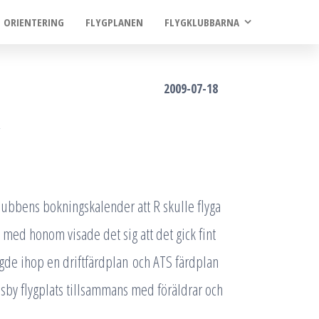
ORIENTERING
FLYGPLANEN
FLYGKLUBBARNA
2009-07-18
lubbens bokningskalender att R skulle flyga
at med honom visade det sig att det gick fint
gde ihop en driftfärdplan och ATS färdplan
Visby flygplats tillsammans med föräldrar och