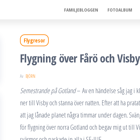
FAMILJEBLOGGEN
FOTOALBUM
Flygresor
Flygning över Fårö och Visby
Av
BJÖRN
Semestrande på Gotland
– Av en händelse såg jag i k
ner till Visby och stanna över natten. Efter att ha prat
att jag lånade planet några timmar under dagen. Svän
för flygning över norra Gotland och begav mig ut till 
svärmor och packade in alla i SE-IUF.