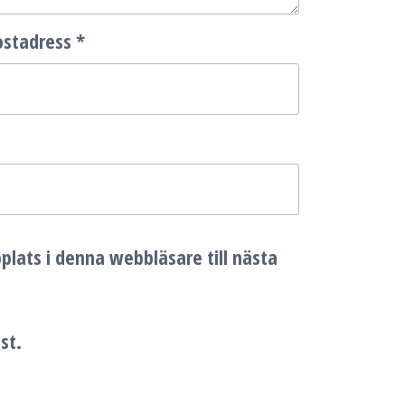
ostadress
*
lats i denna webbläsare till nästa
st.