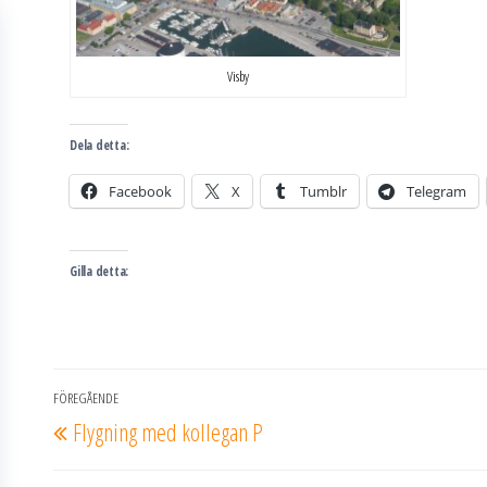
Visby
Dela detta:
Facebook
X
Tumblr
Telegram
Gilla detta:
Inläggsnavigering
FÖREGÅENDE
Föregående
Flygning med kollegan P
inlägg