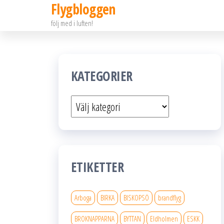
Flygbloggen
Hoppa
följ med i luften!
till
innehållet
KATEGORIER
Kategorier
ETIKETTER
Arboga
BIRKA
BISKOPSÖ
brandflyg
BROKNAPPARNA
BYTTAN
Eldholmen
ESKK