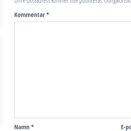
Din e-postadress kommer inte publiceras.
Obligatoriska
Kommentar
*
Namn
*
E-p