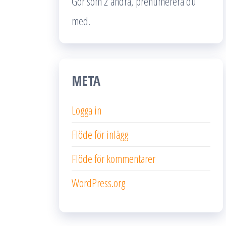
Gör som 2 andra, prenumerera du
med.
META
Logga in
Flöde för inlägg
Flöde för kommentarer
WordPress.org