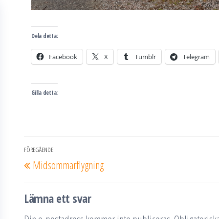
Dela detta:
Facebook
X
Tumblr
Telegram
Gilla detta:
Inläggsnavigering
FÖREGÅENDE
Föregående
Midsommarflygning
inlägg
Lämna ett svar