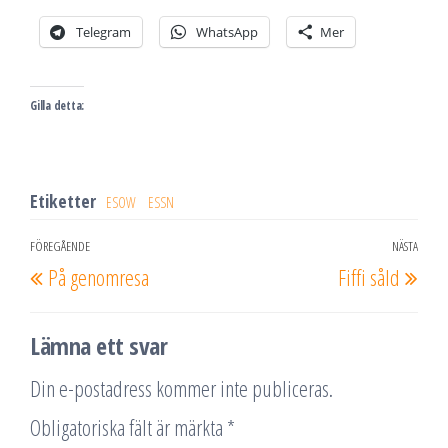
Telegram
WhatsApp
Mer
Gilla detta:
Etiketter
ESOW
ESSN
Inläggsnavigering
FÖREGÅENDE
NÄSTA
Föregående
Näs
På genomresa
Fiffi såld
inlägg
inlä
Lämna ett svar
Din e-postadress kommer inte publiceras.
Obligatoriska fält är märkta
*