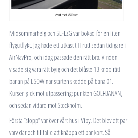
Vy ut mot Mälaren
Midsommarhelg och SE-LZG var bokad för en liten
flygutflykt. Jag hade ett utkast till rutt sedan tidigare i
AirNavPro, och idag passade den rätt bra. Vinden
visade sig vara rätt byig och det blåste 13 knop rätt i
banan på ESOW när starten skedde på bana 01.
Kursen gick mot utpasseringspunkten GOLFBANAN,
och sedan vidare mot Stockholm.
Första ”stopp” var över vårt hus i Viby. Det blev ett par
varv där och tillfälle att knäppa ett par kort. Så