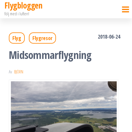
Flygbloggen
Hoppa
följ med i luften!
till
innehållet
2018-06-24
Flyg
Flygresor
Midsommarflygning
Av
BJÖRN