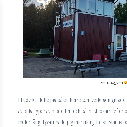
Terminalbyggnaden
I Ludvika stötte jag på en herre som verkligen gillad
av olika typer av modeller, och på en släpkärra efter 
meter lång. Tyvärr hade jag inte riktigt tid att stanna o