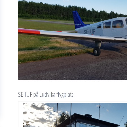
SE-IUF på Ludvika flygplats