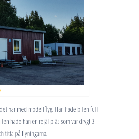
e det här med modellflyg. Han hade bilen full
bilen hade han en rejäl pjäs som var drygt 3
ch titta på flyningarna.