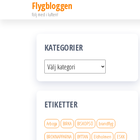
Flygbloggen
Hoppa
följ med i luften!
till
innehållet
KATEGORIER
Kategorier
ETIKETTER
Arboga
BIRKA
BISKOPSÖ
brandflyg
BROKNAPPARNA
BYTTAN
Eldholmen
ESKK