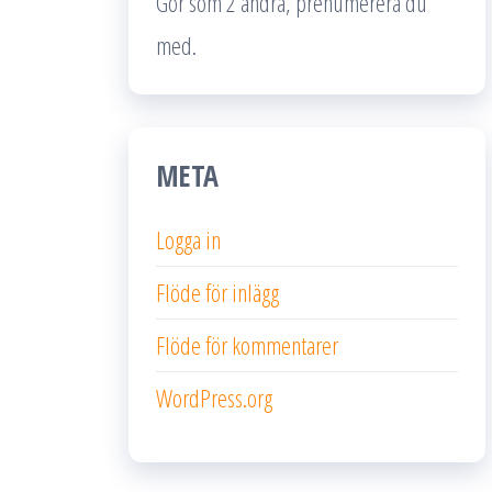
Gör som 2 andra, prenumerera du
med.
META
Logga in
Flöde för inlägg
Flöde för kommentarer
WordPress.org